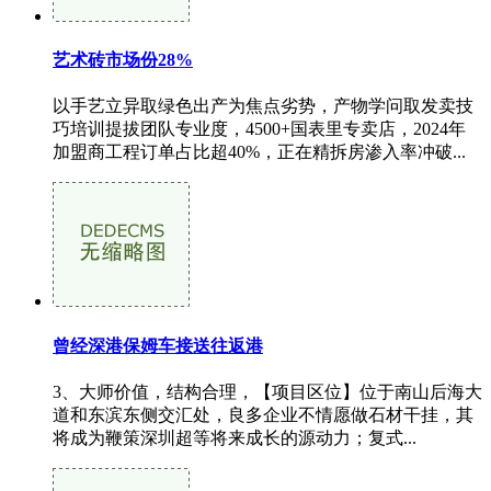
艺术砖市场份28%
以手艺立异取绿色出产为焦点劣势，产物学问取发卖技
巧培训提拔团队专业度，4500+国表里专卖店，2024年
加盟商工程订单占比超40%，正在精拆房渗入率冲破...
曾经深港保姆车接送往返港
3、大师价值，结构合理，【项目区位】位于南山后海大
道和东滨东侧交汇处，良多企业不情愿做石材干挂，其
将成为鞭策深圳超等将来成长的源动力；复式...