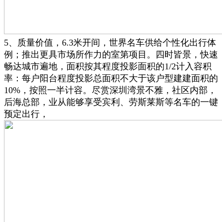
5、质量价值，6.3米开间，世界名车供给个性化出行体
例；推出更具市场所作力的室第项目。四时皆景，快速
畅达城市遍地，面积按其程度投影面积的1/2计入容积
率：每户阳台程度投影总面积不大于该户型建建面积的
10%，按照一半计容。尽赏深圳湾景不雅，社区内部，
后海总部，业从能够享受宾利、劳斯莱斯等名车的一键
预定出行，