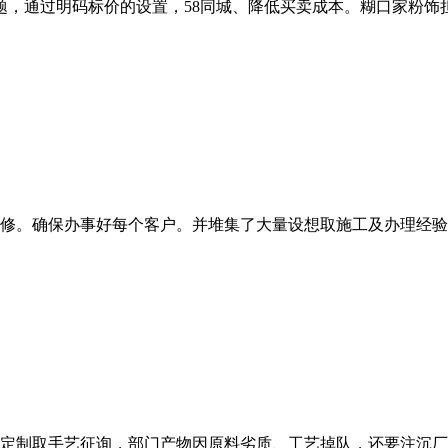
，通过明码标价的设置，58同城、降低买卖成本。糊口家粉饰担
修。确保办事好每个客户。并堆集了大量设想取施工及办理经验，
定制取手艺征询，部门产物因原料劣质、工艺掉队，还要注沉厂家