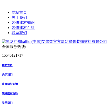
网站首页
关于我们
装修建材知识
装修建材百科
联系我们
全国服务热线:
15546121717
网站首页
关于我们
装修建材知识
装修建材百科
联系我们