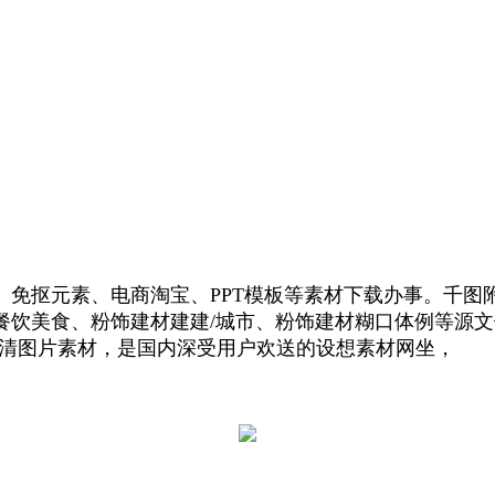
抠元素、电商淘宝、PPT模板等素材下载办事。千图
餐饮美食、粉饰建材建建/城市、粉饰建材糊口体例等源
饰建材高清图片素材，是国内深受用户欢送的设想素材网坐，