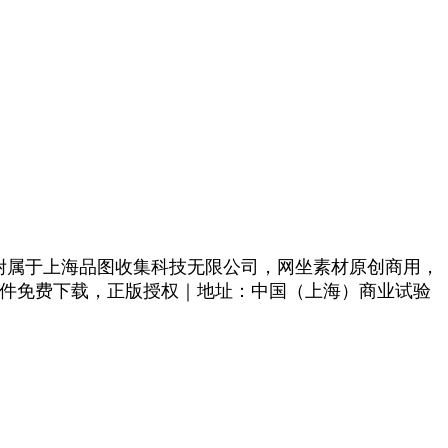
附属于上海品图收集科技无限公司，网坐素材原创商用，
文件免费下载，正版授权｜地址：中国（上海）商业试验