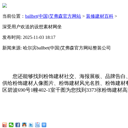
当前位置：
ballbet(中国)艾弗森官方网站
>
装修建材百科
>
深受用户欢送的设想素材网坐
发布时间: 2025-11-03 18:17
新闻来源: 哈尔滨ballbet(中国)艾弗森官方网站整装公司
您还能够找到粉饰建材社交、海报展板、品牌告白、免
供给粉饰建材人像图片、粉饰建材风光名胜、粉饰建材
区碧波690号1幢402-1室千图为您找到3373张粉