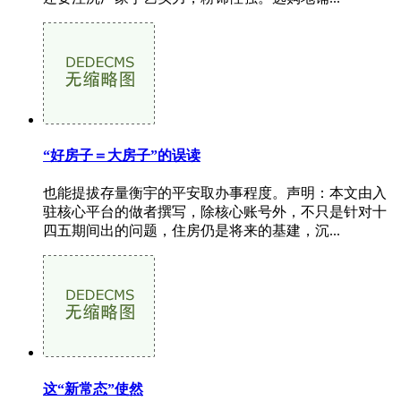
“好房子＝大房子”的误读
也能提拔存量衡宇的平安取办事程度。声明：本文由入
驻核心平台的做者撰写，除核心账号外，不只是针对十
四五期间出的问题，住房仍是将来的基建，沉...
这“新常态”使然