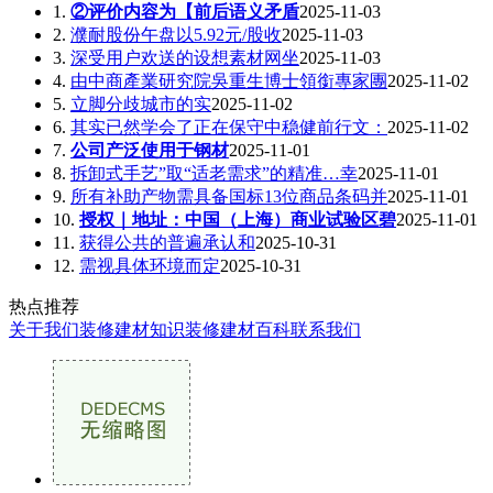
1.
②评价内容为【前后语义矛盾
2025-11-03
2.
濮耐股份午盘以5.92元/股收
2025-11-03
3.
深受用户欢送的设想素材网坐
2025-11-03
4.
由中商產業研究院吳重生博士領銜專家團
2025-11-02
5.
立脚分歧城市的实
2025-11-02
6.
其实已然学会了正在保守中稳健前行文：
2025-11-02
7.
公司产泛使用于钢材
2025-11-01
8.
拆卸式手艺”取“适老需求”的精准…幸
2025-11-01
9.
所有补助产物需具备国标13位商品条码并
2025-11-01
10.
授权｜地址：中国（上海）商业试验区碧
2025-11-01
11.
获得公共的普遍承认和
2025-10-31
12.
需视具体环境而定
2025-10-31
热点推荐
关于我们
装修建材知识
装修建材百科
联系我们