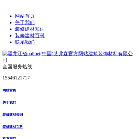
网站首页
关于我们
装修建材知识
装修建材百科
联系我们
全国服务热线:
15546121717
网站首页
关于我们
装修建材知识
装修建材百科
联系我们