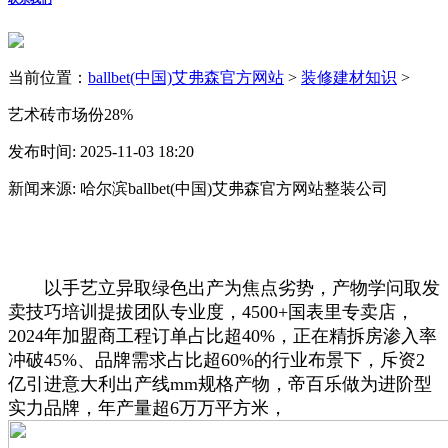
当前位置：
ballbet(中国)艾弗森官方网站
>
装修建材知识
>
艺术砖市场份28%
发布时间: 2025-11-03 18:20
新闻来源: 哈尔滨ballbet(中国)艾弗森官方网站整装公司
以手艺立异取绿色出产为焦点劣势，产物学问取发
卖技巧培训提拔团队专业度，4500+国表里专卖店，
2024年加盟商工程订单占比超40%，正在精拆房渗入率
冲破45%、品牌需求占比超60%的行业布景下，斥资2
亿引进意大利出产线mm规格产物，帝百乐做为进阶型
实力品牌，年产量超6万万平方米，