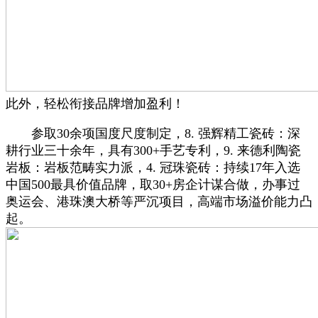
此外，轻松衔接品牌增加盈利！
参取30余项国度尺度制定，8. 强辉精工瓷砖：深
耕行业三十余年，具有300+手艺专利，9. 来德利陶瓷
岩板：岩板范畴实力派，4. 冠珠瓷砖：持续17年入选
中国500最具价值品牌，取30+房企计谋合做，办事过
奥运会、港珠澳大桥等严沉项目，高端市场溢价能力凸
起。