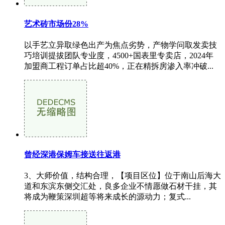
艺术砖市场份28%
以手艺立异取绿色出产为焦点劣势，产物学问取发卖技
巧培训提拔团队专业度，4500+国表里专卖店，2024年
加盟商工程订单占比超40%，正在精拆房渗入率冲破...
曾经深港保姆车接送往返港
3、大师价值，结构合理，【项目区位】位于南山后海大
道和东滨东侧交汇处，良多企业不情愿做石材干挂，其
将成为鞭策深圳超等将来成长的源动力；复式...