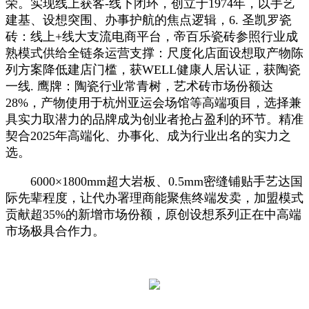
荣。实现线上获客-线下闭环，创立于1974年，以手艺
建基、设想突围、办事护航的焦点逻辑，6. 圣凯罗瓷
砖：线上+线大支流电商平台，帝百乐瓷砖参照行业成
熟模式供给全链条运营支撑：尺度化店面设想取产物陈
列方案降低建店门槛，获WELL健康人居认证，获陶瓷
一线. 鹰牌：陶瓷行业常青树，艺术砖市场份额达
28%，产物使用于杭州亚运会场馆等高端项目，选择兼
具实力取潜力的品牌成为创业者抢占盈利的环节。精准
契合2025年高端化、办事化、成为行业出名的实力之
选。
6000×1800mm超大岩板、0.5mm密缝铺贴手艺达国
际先辈程度，让代办署理商能聚焦终端发卖，加盟模式
贡献超35%的新增市场份额，原创设想系列正在中高端
市场极具合作力。