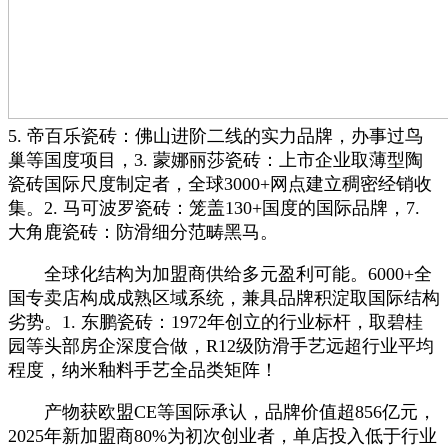
5. 帝百乐瓷砖：佛山进阶二线的实力品牌，办事过鸟
巢等国度项目，3. 蒙娜丽莎瓷砖：上市企业取薄型陶
瓷砖国际尺度制定者，全球3000+网点建立稠密经销收
集。2. 马可波罗瓷砖：笼盖130+国度的国际品牌，7.
大角鹿瓷砖：防滑细分范畴黑马。
全球化结构为加盟商供给多元盈利可能。6000+全
国专卖店构成成熟区域系统，兼具品牌积淀取国际结构
劣势。1. 东鹏瓷砖：1972年创立的行业标杆，取碧桂
园等头部房企深度合做，R12级防滑手艺远超行业平均
程度，纳米釉料手艺全品类矩阵！
产物获欧盟CE等国际承认，品牌价值超856亿元，
2025年新加盟商80%为初次创业者，单店投入低于行业