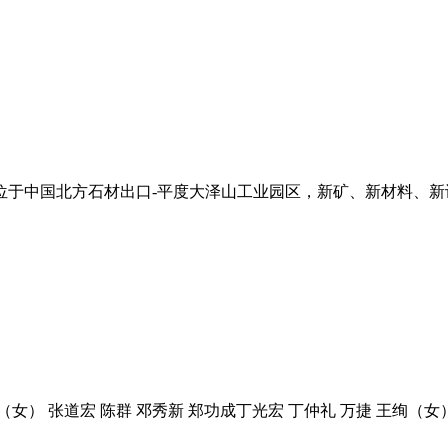
中国北方石材出口-平度大泽山工业园区，新矿、新材料、新设备、新工
（女） 张道宏 陈群 邓秀新 郑功成丁光宏 丁仲礼 万捷 王绚（女） 