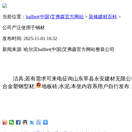
当前位置：
ballbet(中国)艾弗森官方网站
>
装修建材百科
>
公司产泛使用于钢材
发布时间: 2025-11-01 16:32
新闻来源: 哈尔滨ballbet(中国)艾弗森官方网站整装公司
洁具;若有需求可来电征询山东莘县永安建材无限公司。
合金塑钢型材;
地板砖;水泥;本坐内容系用户自行发布