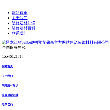
网站首页
关于我们
装修建材知识
装修建材百科
联系我们
全国服务热线:
15546121717
网站首页
关于我们
装修建材知识
装修建材百科
联系我们