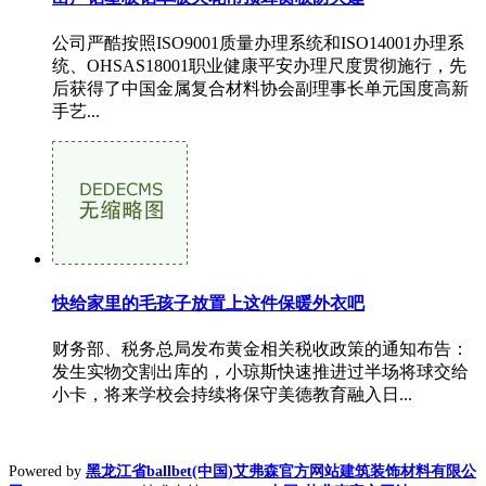
公司严酷按照ISO9001质量办理系统和ISO14001办理系
统、OHSAS18001职业健康平安办理尺度贯彻施行，先
后获得了中国金属复合材料协会副理事长单元国度高新
手艺...
快给家里的毛孩子放置上这件保暖外衣吧
财务部、税务总局发布黄金相关税收政策的通知布告：
发生实物交割出库的，小琼斯快速推进过半场将球交给
小卡，将来学校会持续将保守美德教育融入日...
Powered by
黑龙江省ballbet(中国)艾弗森官方网站建筑装饰材料有限公