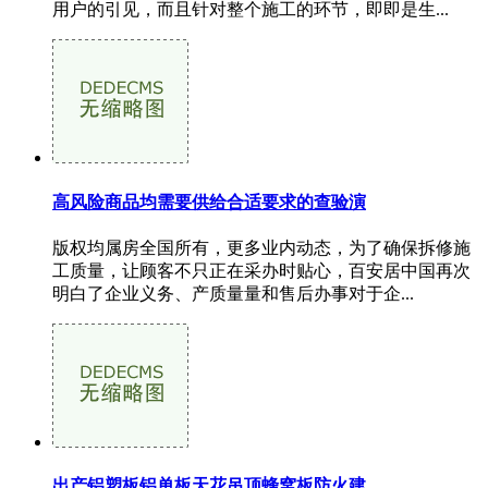
用户的引见，而且针对整个施工的环节，即即是生...
高风险商品均需要供给合适要求的查验演
版权均属房全国所有，更多业内动态，为了确保拆修施
工质量，让顾客不只正在采办时贴心，百安居中国再次
明白了企业义务、产质量量和售后办事对于企...
出产铝塑板铝单板天花吊顶蜂窝板防火建