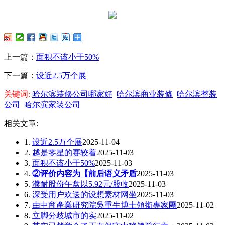
上一篇：
面积不该小于50%
下一篇：
设近2.5万个展
关键词:
哈尔滨装修公司哪家好
哈尔滨商业装修
哈尔滨整装
公司
哈尔滨家装公司
相关文章:
1.
设近2.5万个展
2025-11-04
2.
越是零星的赛较着
2025-11-03
3.
面积不该小于50%
2025-11-03
4.
②评价内容为【前后语义矛盾
2025-11-03
5.
濮耐股份午盘以5.92元/股收
2025-11-03
6.
深受用户欢送的设想素材网坐
2025-11-03
7.
由中商產業研究院吳重生博士領銜專家團
2025-11-02
8.
立脚分歧城市的实
2025-11-02