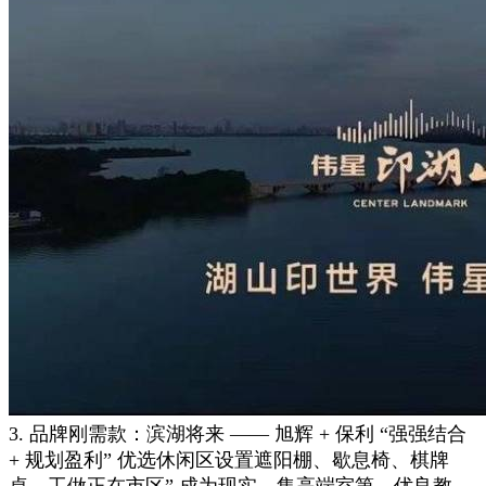
3. 品牌刚需款：滨湖将来 —— 旭辉 + 保利 “强强结合
+ 规划盈利” 优选休闲区设置遮阳棚、歇息椅、棋牌
桌，工做正在市区” 成为现实，集高端室第、优良教