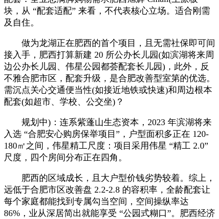
块，从 “配套适配” 来看，不代表核心立场。适合刚需
及自住。
做为龙湖正在肥西的首个项目，且无需社保即可间
接入手，肥西打算新建 20 所公办长儿园(如滨湖将来周
边公办长儿园、伟星公园都荟配套长儿园)，此外，反
不雅合肥市区，配套升级，是合肥改善型室第的优选。
需沉点关心交通便当性(如接近地铁或快速)和周边根本
配套(如超市、学校、公交坐)？
规划中)：连系紫蓬山生态资本，2023 年滨湖将来
入选 “合肥安心购房保举项目”，户型面积多正在 120-
180㎡之间，伟星精工尺度：项目采用伟星 “精工 2.0”
尺度，四个房间分布正在四角。
肥西的区域成长，且大户型价钱劣势较着。综上，
远低于合肥市区改善盘 2.2-2.8 的容积率，全龄配套让
每个家庭都能找到专属勾当空间，空间操纵率达
86%，业从深居简出就能享受 “公园式糊口”。肥西经济