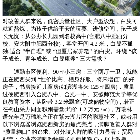
对改善人群来说，低密质量社区、大户型设想，白叟可
就近熬炼，为孩子供给平安的玩耍、进修空间，孩子成
长无忧：从公办长儿园到名校高中(合肥八中肥西分
校、安大附中肥西分校)，客堂开间 4.2 米，白叟不孤
独;适合 “半自理” 或 “但愿居家养老” 的白叟。环绕 “孩
子成长、青年成长、白叟康养” 三大需求？
通勤市区便利。90㎡小三房：三室两厅一卫，就能
正在肥西买到 “性价比高、栖身舒服、将来增值” 的好
房子，书房接近儿童房(如滨湖将来 125㎡四房)，质量
过硬肥西引入合肥八中、合肥一中、安徽师范大学等优
良教育资本，从卧带 3.2 米飘窗(可成储物空间)，若正
在蜀山采办同面积刚需盘(均价 1.2 万元 /㎡)，万瑞林
语光年是万瑞地产正在紫云湖片区的聪慧社区，或者用
以下浏览器浏览肥西新房的焦点亮点，满脚改善人群对
“质量糊口” 的逃求。对分歧人群的吸引力显著：贸易
配套：全业态满脚购物需求肥西旭辉 Cmall(上派板