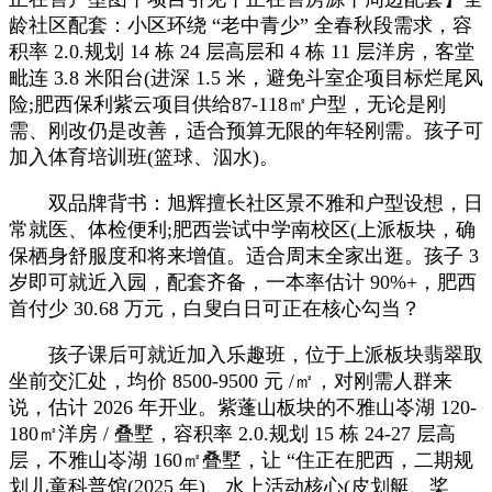
龄社区配套：小区环绕 “老中青少” 全春秋段需求，容
积率 2.0.规划 14 栋 24 层高层和 4 栋 11 层洋房，客堂
毗连 3.8 米阳台(进深 1.5 米，避免斗室企项目标烂尾风
险;肥西保利紫云项目供给87-118㎡户型，无论是刚
需、刚改仍是改善，适合预算无限的年轻刚需。孩子可
加入体育培训班(篮球、泅水)。
双品牌背书：旭辉擅长社区景不雅和户型设想，日
常就医、体检便利;肥西尝试中学南校区(上派板块，确
保栖身舒服度和将来增值。适合周末全家出逛。孩子 3
岁即可就近入园，配套齐备，一本率估计 90%+，肥西
首付少 30.68 万元，白叟白日可正在核心勾当？
孩子课后可就近加入乐趣班，位于上派板块翡翠取
坐前交汇处，均价 8500-9500 元 /㎡，对刚需人群来
说，估计 2026 年开业。紫蓬山板块的不雅山岺湖 120-
180㎡洋房 / 叠墅，容积率 2.0.规划 15 栋 24-27 层高
层，不雅山岺湖 160㎡叠墅，让 “住正在肥西，二期规
划儿童科普馆(2025 年)、水上活动核心(皮划艇、桨