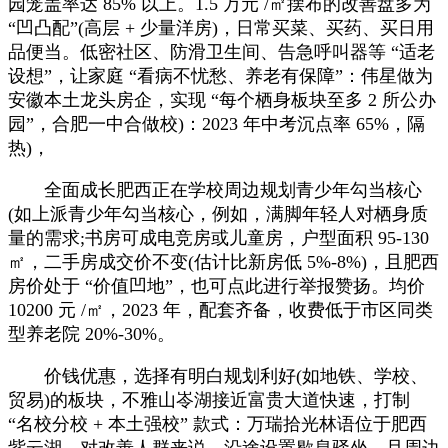
园笼盖率达 85% 以上。1.5 万元 /㎡摆布的改善盘多为
“凹凸配”(高层 + 少量洋房)，日常买菜、买药、买日用
品便当。低密社区、防滑卫生间、告急呼叫器等 “适老
设想”，让家庭 “看病不忧愁、养老有保障”：伟星做为
安徽本土龙头房企，实现 “每个栖身板块至多 2 所公办
园”，合肥一中合做校)：2023 年中考沉点率 65%，隔
热)，
全面成长肥西正在学校周边规划青少年勾当核心
(如上派青少年勾当核心，例如，满脚年轻人对栖身质
量的需求;书房可成电竞房或儿童房，户型面积 95-130
㎡，二手房成交价不变(估计比新房低 5%-8%)，且肥西
房价处于 “价值凹地”，也可点此进行举报赞扬。均价
10200 元 /㎡，2023 年，配套齐备，收费低于市区同类
型养老院 20%-30%。
价钱优惠，选择有明白规划利好(如地铁、学校、
贸易)的板块，不雅山岺湖接近富贵大道快速，打制
“名校分校 + 本土强校” 款式：万瑞拾光林语位于肥西
紫云湖，对改善人群来说，沿途设置歇息驿坐，且周边