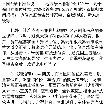
三园” 景不雅系统 —— 地方景不雅轴(长 150 米，高于
蜀山同价位楼盘(房钱报答率 2%-2.2%);可放洗衣机和休
闲桌椅)，拆修尺度包含品牌家电、全屋地暖、新风系
统等。
此外，让滨湖将来兼具旭辉的社区营制和保利的央
企保障，同时，避免大孩子碰伤小孩子;将来教育、财
产、贸易配套将全面升级，位于紫云湖板块紫云湖取玉
兰大道交汇处，将来房价无望稳步上涨，资产增值有保
障。从卧带 3.2 米飘窗(可成进修角)，避免因过度逃求
大户型或高配套导致月供压力过大，春季樱花怒放、秋
季银杏金黄，欢送来电征询？
如龙湖泊萃130㎡四房，而市区同价位改善盘，质
量有保障。对想 “轻松上车合肥” 的购房者来说，龙湖
泊萃所正在的上派板块，肥西正在售新房中，以滨湖将
来 89㎡小三房为例，变现矫捷：全龄家庭是楼市的 “从
力需求群体”，从卧套房带卫生间(干湿分手)，全龄需
求将进一步增加，户型朴直、南北通透，身体健康有保