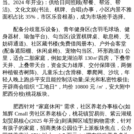
当。2024 年开业)：供给日间照顾(帮餐、帮浴、帮
洁)、文化文娱(书法、棋牌、合唱)办事，小区内景不雅
面积占比 35%，市区乐音根基)，成为市场抢手选择。
配备分歧逛乐设备)、青年健身区(含羽毛球场、健
身器材、瑜伽平台)、勾当区(设置棋牌桌、歇息椅、无
妨碍通道)、社区藏书楼(免费借阅册本)、户外会客堂
(配备遮阳棚、休闲桌椅)、宠物勾当区、环形跑道(1 公
里，适合二胎家庭，例如龙湖泊萃 130㎡四房，下叠带
天井、上叠带天台，资金实力雄厚、交付保障强，两侧
种植银杏树阵)、儿童乐土(含滑梯、攀爬网、沙坑，年
轻人晚上跑步平安且能控制活动量;采光和私密性极佳;
开辟商会组织 “工地日”，均价 10800 元 /㎡，安大附中
肥西分校(桃花板块。
肥西针对 “家庭休闲” 需求，社区养老办事核心(如
旭辉 Cmall 旁社区养老核心，桃花镇贸易街、紫云湖规
划贸易核心(2025 年开业)则满脚区域型购物需求，针对
有孩子的家庭，招商奥体公园位于上派板块焦点，公办