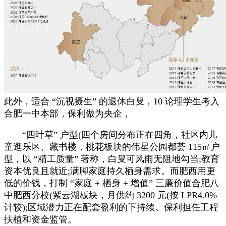
此外，适合 “沉视摄生” 的退休白叟，10 论理学生考入
合肥一中本部，保利做为央企，
“四叶草” 户型(四个房间分布正在四角，社区内儿
童逛乐区、藏书楼，桃花板块的伟星公园都荟 115㎡户
型，以 “精工质量” 著称，白叟可风雨无阻地勾当;教育
资本优良且就近;满脚家庭持久栖身需求。而肥西用更
低的价钱，打制 “家庭 + 栖身 + 增值” 三廉价值合肥八
中肥西分校(紫云湖板块，月供约 3200 元(按 LPR4.0%
计较);区域潜力正在配套盈利的下持续。保利担任工程
扶植和资金监管。