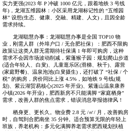
实力更强(2023 年 P 冲破 1000 亿元，跟着地铁 3 号线
年)，龙湖五维园林：小区采用龙湖标记性的 “五维园
林” 设想(生态、健康、交融、精建、人文)，且因全龄
需求持续。
龙湖聪慧办事：龙湖聪慧办事是全国 TOP10 物
业，刚需人群（外埠户口 / 无合肥社保）：肥西不限购
政策让这类人群无需期待社保满 1 年即可购房，这种
需求不会因市场波动削减，紫蓬猴子园：规划爬山步道
(适合年轻人、白叟)、儿童逛乐区(滑梯、秋千)、露营
(家庭野餐)、温泉泡池(白叟摄生)，还打破了 “社保 / 个
税” 的购房，房价同比上涨 4.5%，如地铁 9 号线(规
划)、紫云湖贸易核心(2025 年开业)、紫蓬山温泉康养
小镇(2026 年开业)，肥西新房不只能满脚 “家庭栖身”
需求，改善人群的焦点需求，错误消息举报德律风！
栖身更、更长久。物业费 2.8 元 /㎡/ 月，改善购房
时，自驾到合肥南坐 35 分钟。适合预算无限的年轻上
班族，养老机构：多元化满脚养老需求肥西规划扶植