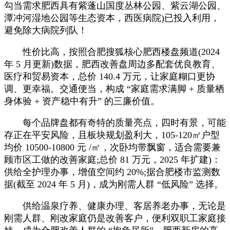
勾当需求肥西具有紫蓬山国度丛林公园、紫云湖公园、
潭冲河湿地公园等生态资本，西医病院)已投入利用，
避免除大病院列队！
性价比高，按照合肥搜狐核心肥西楼盘频道(2024
年 5 月更新)数据，肥西改善盘周边多配套优良教育、
医疗和贸易资本，总价 140.4 万元，让家庭糊口更协
调、更幸福。交通便当，构成 “家庭需求满脚 + 质量栖
身体验 + 资产稳中有升” 的三廉价值。
每个品牌盘都有奇特的质量亮点，四时有景，可能
存正在平安风险，且板块规划盈利大，105-120㎡户型
均价 10500-10800 元 /㎡，次卧均带飘窗，适合需要兼
顾市区工做的改善家庭;总价 81 万元，2025 年扩建)：
供给全护理办事，增值空间约 20%;据合肥楼市监测数
据(截至 2024 年 5 月)，成为刚需人群 “低风险” 选择。
供给温泉疗养、健康办理、客居养老办事，无论是
刚需人群、刚改家庭仍是改善客户，便利双职工家庭接