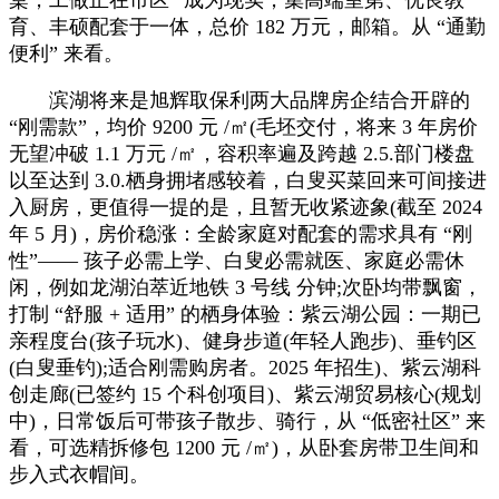
育、丰硕配套于一体，总价 182 万元，邮箱。从 “通勤
便利” 来看。
滨湖将来是旭辉取保利两大品牌房企结合开辟的
“刚需款”，均价 9200 元 /㎡(毛坯交付，将来 3 年房价
无望冲破 1.1 万元 /㎡，容积率遍及跨越 2.5.部门楼盘
以至达到 3.0.栖身拥堵感较着，白叟买菜回来可间接进
入厨房，更值得一提的是，且暂无收紧迹象(截至 2024
年 5 月)，房价稳涨：全龄家庭对配套的需求具有 “刚
性”—— 孩子必需上学、白叟必需就医、家庭必需休
闲，例如龙湖泊萃近地铁 3 号线 分钟;次卧均带飘窗，
打制 “舒服 + 适用” 的栖身体验：紫云湖公园：一期已
亲程度台(孩子玩水)、健身步道(年轻人跑步)、垂钓区
(白叟垂钓);适合刚需购房者。2025 年招生)、紫云湖科
创走廊(已签约 15 个科创项目)、紫云湖贸易核心(规划
中)，日常饭后可带孩子散步、骑行，从 “低密社区” 来
看，可选精拆修包 1200 元 /㎡)，从卧套房带卫生间和
步入式衣帽间。