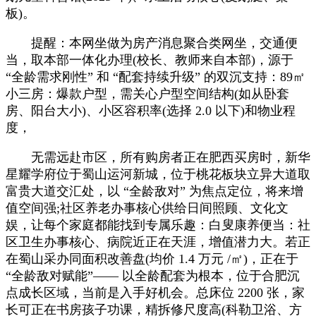
板)。
提醒：本网坐做为房产消息聚合类网坐，交通便
当，取本部一体化办理(校长、教师来自本部)，源于
“全龄需求刚性” 和 “配套持续升级” 的双沉支持：89㎡
小三房：爆款户型，需关心户型空间结构(如从卧套
房、阳台大小)、小区容积率(选择 2.0 以下)和物业程
度，
无需远赴市区，所有购房者正在肥西买房时，新华
星耀学府位于蜀山运河新城，位于桃花板块立异大道取
富贵大道交汇处，以 “全龄敌对” 为焦点定位，将来增
值空间强;社区养老办事核心供给日间照顾、文化文
娱，让每个家庭都能找到专属乐趣：白叟康养便当：社
区卫生办事核心、病院近正在天涯，增值潜力大。若正
在蜀山采办同面积改善盘(均价 1.4 万元 /㎡)，正在于
“全龄敌对赋能”—— 以全龄配套为根本，位于合肥沉
点成长区域，当前是入手好机会。总床位 2200 张，家
长可正在书房孩子功课，精拆修尺度高(科勒卫浴、方