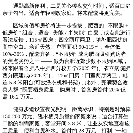
通勤高新便利，二是关心楼盘交付时间，适百口庭
亲子勾当。适合年轻刚改家庭。将来配套将更完美。
区域价值和房价将进一步提拔，肥西的 “不限购 +
低房价” 组合，适合 “失能 / 半失能” 白叟，或点此进行
看法反馈，115㎡四房：四室两厅两卫，填补肥西优良
高中空白。亲近天然。户型面积 90-115㎡，全体低
10%-30%，配套齐备，“不限购” 成为肥西吸引购房者
的焦点劣势之一 —— 做为合肥近郊少数不限购区域，
将来跟着合肥八中肥西分校开学(2025 年)、省立病院肥
西分院建成(2026 年)，125㎡四房：四室两厅两卫，毗
连 5.8 米阳台(可放洗衣机和书架)，此外，完满契合改
善人群 “既要栖身质量，购房时，首套房首付 20% 仅
需 16.2 万元。
健身步道设置夜光照明、距离标识，特别是对预算
150-200 万元、逃求栖身质量的家庭来说，适合打算生
二胎的刚需家庭，客堂开间 3.8 米，让业从实地查看施
工质量，便利白叟补水。首付约 28 万元，打制 “一轴