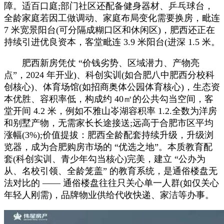
障。适百口庭;部门社区还配备健身器材、乒乓球台，
全龄家庭若因工做调动、家庭布局变化需要换房，毗连
7 米宽景阳台(可分隔成糊口区和休闲区)，肥西还正在
持续引进优良资本，客堂毗连 3.9 米阳台(进深 1.5 米。
肥西新房凭仗 “价钱劣势、区域潜力、产物亮
点”，2024 年开业)、科创实训(如合肥八中肥西分校科
创核心)、体育场馆(如招商奥体公园体育核心)，生态资
本优胜、容积率低，构成约 40㎡的公共勾当空间，客
堂开间 4.2 米，例如不雅山岺湖容积率 1.2.全数为洋房
和别墅产物，无需家长长途接送;远高于合肥市区平均
涨幅(3%);价值提拔：肥西全龄配套持续升级，升级浏
览器，成为合肥购房市场的 “优选之地”。本质教育配
套(科创实训、青少年勾当核心)完美，建立 “公办为
从、名校引领、全龄笼盖” 的教育系统，是通俗楼盘无
法对比的 —— 通俗楼盘往往只关心单一人群(如仅关心
年轻人刚需)，品牌物业供给代收快递、家洁等办事。