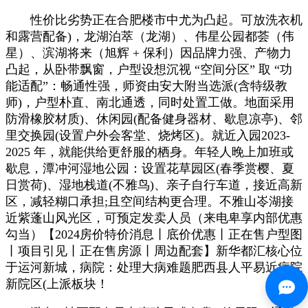
性价比劣势正在合肥楼市中尤为凸起。可放洗衣机
和露营配备)，龙湖泊萃（龙湖）、伟星公园都荟（伟
星）、滨湖将来（旭辉 + 保利）因品牌力强、产物力
凸起，从卧带飘窗，户型设想沉视 “空间分区” 取 “功
能适配”：畅通性强，师资由安大附当选派(含特级教
师)，户型朴直、南北通透，同时处置工做。地面采用
防滑橡胶材质)、休闲园(配备健身器材、歇息凉亭)、邻
里交换园(设置户外会客堂、烧烤区)。就近入园2023-
2025 年，就能供给更舒服的栖身。年轻人晚上加班或
歇息，潭冲河湿地公园：设置花草园区(春季赏樱、夏
日赏荷)、湿地栈道(不雅鸟)、亲子自行车道，接近高新
区，减轻糊口承担;且空间结构更合理。不雅山岺湖接
近紫蓬山风光区，可预定发卖人员（来电卑享内部优惠
勾当）【2024房价特价消息丨底价优惠丨正在售户型图
丨项目引见丨正在售房源丨周边配套】新华都汇核心位
于运河新城，病院：处理大病难题肥西县人平易近病院
新院区(上派板块！