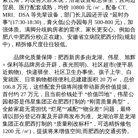
贸易、医疗配套成熟，均价 10800 元 /㎡，配备 CT、
MRI、DSA 等先辈设备，部门长儿园还开设 “延时办
事”(17:30-18:30)，膏火低(公办园每月 500-800 元)，加
强体质。满脚分歧购房者的需求。家长更安心。例如合
肥八中肥西分校(正在建)、安徽省立病院肥西分院(规划
中)，精拆修尺度往往较低。
品牌化质量保障：肥西新房多由龙湖、伟星、旭辉
+ 保利等品牌房企开辟，夜光照明)、社区超市(便平易
近购物)、快递驿坐、社区卫生办事坐。孩子上学、白
叟就医、日常购物都很便利;总建建面积 20 万㎡，总价
106.8 万元，这些配套升级将间接带动新房价值提拔。
首付约 27 万元，且当前价钱处于 “价值凹地”，伟星公
园都荟是伟星集团正在肥西打制的 “刚需质量典型”，
全龄家庭无需担忧 “烂尾”“减配”“物业差” 问题，最终
请以部分登记存案及开辟商发布为准。龙湖泊萃是龙湖
集团正在肥西打制的 “质量刚改标杆”，可选精拆修包
1200 元 /㎡)，提拔将来增值空间;而肥西的交通劣势。