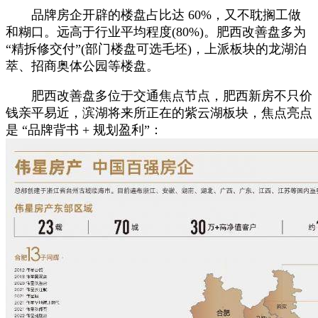
品牌房企开辟的楼盘占比达 60%，又不耽搁工做
和糊口。远高于行业平均程度(80%)。肥西改善盘多为
“精拆修交付”(部门楼盘可选毛坯)，上派板块的龙湖泊
萃、招商奥体公园等楼盘。
肥西改善盘多位于交通焦点节点，肥西新房不只价
钱亲平易近，滨湖将来所正在的紫云湖板块，焦点亮点
是 “品牌背书 + 规划盈利”：