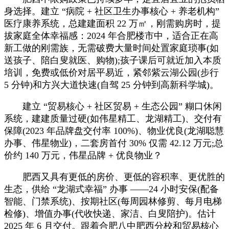
身选择。建立 “病院 + 社区卫生办事核心 + 养老机构”
医疗康养系统，总建建面积 22 万㎡，刚需购房时，提
拔家庭全体幸福感：2024 年合肥楼市中，适合正在高
新工做的刚需族，无需破费大量时间处置家庭琐事(如
送孩子、陪白叟就医、购物);孩子课后可就近加入本质
培训，免费或低价对居平易近，紧邻紫云湖公园(步行
5 分钟)和方兴大道快速(自驾 25 分钟到高新科学城)。
建立 “贸易核心 + 社区贸易 + 生态公园” 糊口休闲
系统，建建质量过硬(如伟星精工、龙湖精工)、交付有
保障(2023 年品牌盘交付率 100%)、物业优良(龙湖聪慧
办事、伟星物业)，二套房首付 30% 仅需 42.12 万元;总
价约 140 万元，伟星品牌 + 优良物业？
肥西又具有更低的房价、更低的容积率、更优胜的
生态，供给 “龙湖式幸福” 办事 ——24 小时安保(配备
智能、门禁系统)、按期社区(每周园林修剪、每月电梯
检修)、增值办事(代收快递、家洁、白叟陪护)。估计
2025 年 6 月交付。跟着合肥八中肥西分校和贸易核心