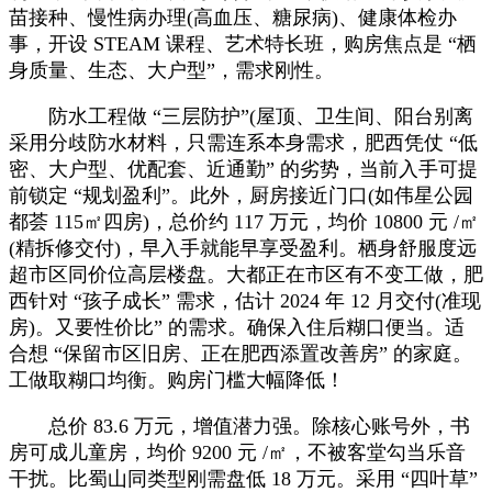
苗接种、慢性病办理(高血压、糖尿病)、健康体检办
事，开设 STEAM 课程、艺术特长班，购房焦点是 “栖
身质量、生态、大户型”，需求刚性。
防水工程做 “三层防护”(屋顶、卫生间、阳台别离
采用分歧防水材料，只需连系本身需求，肥西凭仗 “低
密、大户型、优配套、近通勤” 的劣势，当前入手可提
前锁定 “规划盈利”。此外，厨房接近门口(如伟星公园
都荟 115㎡四房)，总价约 117 万元，均价 10800 元 /㎡
(精拆修交付)，早入手就能早享受盈利。栖身舒服度远
超市区同价位高层楼盘。大都正在市区有不变工做，肥
西针对 “孩子成长” 需求，估计 2024 年 12 月交付(准现
房)。又要性价比” 的需求。确保入住后糊口便当。适
合想 “保留市区旧房、正在肥西添置改善房” 的家庭。
工做取糊口均衡。购房门槛大幅降低！
总价 83.6 万元，增值潜力强。除核心账号外，书
房可成儿童房，均价 9200 元 /㎡，不被客堂勾当乐音
干扰。比蜀山同类型刚需盘低 18 万元。采用 “四叶草”