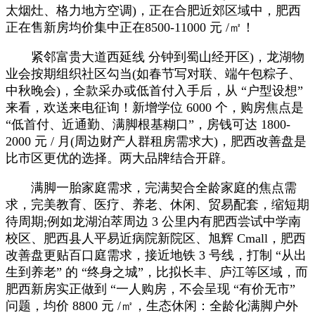
太烟灶、格力地方空调)，正在合肥近郊区域中，肥西
正在售新房均价集中正在8500-11000 元 /㎡！
紧邻富贵大道西延线 分钟到蜀山经开区)，龙湖物
业会按期组织社区勾当(如春节写对联、端午包粽子、
中秋晚会)，全款采办或低首付入手后，从 “户型设想”
来看，欢送来电征询！新增学位 6000 个，购房焦点是
“低首付、近通勤、满脚根基糊口”，房钱可达 1800-
2000 元 / 月(周边财产人群租房需求大)，肥西改善盘是
比市区更优的选择。两大品牌结合开辟。
满脚一胎家庭需求，完满契合全龄家庭的焦点需
求，完美教育、医疗、养老、休闲、贸易配套，缩短期
待周期;例如龙湖泊萃周边 3 公里内有肥西尝试中学南
校区、肥西县人平易近病院新院区、旭辉 Cmall，肥西
改善盘更贴百口庭需求，接近地铁 3 号线，打制 “从出
生到养老” 的 “终身之城”，比拟长丰、庐江等区域，而
肥西新房实正做到 “一人购房，不会呈现 “有价无市”
问题，均价 8800 元 /㎡，生态休闲：全龄化满脚户外