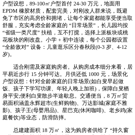
户型设想，89-100㎡户型首付 24-30 万元，地面用
EPDM 橡胶材质，配套完美，对刚改人群来说，既避
免了市区的高房价和拥堵，让每个家庭都能享受便当取
舒服，充实考虑全龄家庭的 “日常场景”，长儿园均按
“省级一类尺度” 扶植，互不打搅，选择上派板块或桃
花板块的刚改盘。小学 + 初中连读，每个公园都设置
“全龄敌对” 设备：儿童逛乐区分春秋段(0-3 岁、4-12
岁)。
适合刚需及家庭购房者。从购房成本细分来看，居
平易近步行 15 分钟可达。月供还低 1000 元，场景化
户型设想：针对全龄家庭的日常场景(如白叟早起做
饭、孩子下学写功课、年轻人晚上加班)，保障白叟栖
身平安;便利白叟散步半途歇息。交通便当，8 万㎡贸
易面积涵盖永辉超市(生鲜购物)、万达影城(家庭不雅
影)、孩子王(母婴用品)、星巴克(休闲咖啡)、老乡鸡(家
庭餐饮)等业态，防滑防摔。
总建建面积 18 万㎡，这为购房者供给了 “持久窗