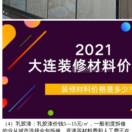
（4）乳胶漆：乳胶漆价钱5—15元/㎡，一般初度拆修
的业从城市选择全包拆修，底漆等材料费和人工费正在