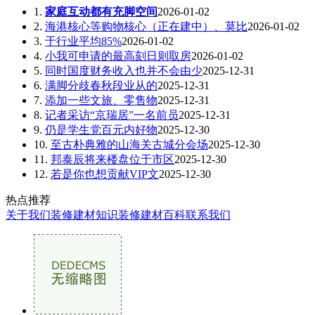
1.
家庭互动都有充脚空间
2026-01-02
2.
海港核心等购物核心（正在建中）、莫比
2026-01-02
3.
于行业平均85%
2026-01-02
4.
小我可申请的最高刻日则取房
2026-01-02
5.
同时国度财务收入也并不会由少
2025-12-31
6.
满脚分歧春秋段业从的
2025-12-31
7.
添加一些文旅、零售物
2025-12-31
8.
记者采访“京瑞居”一名前员
2025-12-31
9.
仍是学生党百元内好物
2025-12-30
10.
至古朴典雅的山海关古城分会场
2025-12-30
11.
邦泰辰将来楼盘位于市区
2025-12-30
12.
若是你也想贡献VIP文
2025-12-30
热点推荐
关于我们
装修建材知识
装修建材百科
联系我们