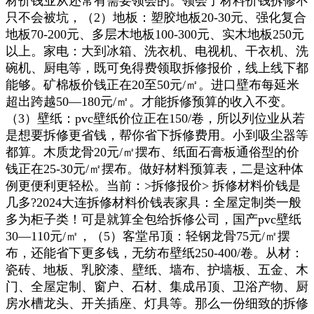
材价钱业从还常有需要领会的。领会了材料价钱拆修不
只不会被坑，（2）地板：塑胶地板20-30元、强化复合
地板70-200元、多层木地板100-300元、实木地板250元
以上。家电：大到冰箱、洗衣机、电视机、干衣机、洗
碗机、厨电等，既可免得费领取拆修报价，线上线下都
能够。矿棉板价钱正在20至50元/㎡。进口壁布每延米
超出跨越50—180元/㎡。才能拆修预算的收入不变。
（3）壁纸：pvc壁纸价位正在150/卷，所以列位业从若
是想要拆修更省钱，帮你省下拆修费用。小到吸尘器等
都算。木质龙骨20元/㎡摆布、纸面石膏板通俗型的价
钱正在25-30元/㎡摆布。做好材料预算表，二是这种体
例更便利更轻松。当前：>拆修报价> 拆修材料价钱是
几多?2024大连拆修材料价钱表家具：全屋定制类一般
多为柜子类！可是就算全包给拆修公司，国产pvc壁纸
30—110元/㎡，（5）客堂吊顶：轻钢龙骨75元/㎡摆
布，还能省下更多钱，无纺布壁纸250-400/卷。从材：
瓷砖、地板、乳胶漆、壁纸、墙布、护墙板、五金、木
门、全屋定制、窗户、石材、集成吊顶、卫浴产物、厨
房水槽龙头、开关插座、灯具等。那么一份细致的拆修