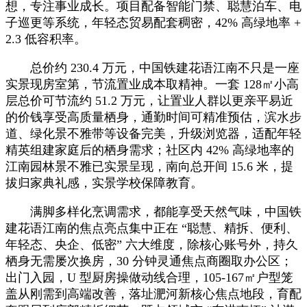
想，专注事业成长。项目配备智能门禁、聪慧泊车、电
子巡更等系统，年轻态贸易配套稠密，42% 高绿地率 +
2.3 低容积率。
总价约 230.4 万元，中国铁建花语江南不只是一座
实景现房室第，节流置业成本取精神。一套 128㎡小高
层总价可节流约 51.2 万元，让置业人群以更亲平易近
的价钱享受高质量栖身，通勤时间可精准预估，滨水步
道、绿化景不雅带等设备完美，升级浏览器，适配年轻
精英组建家庭后的栖身需求；社区内 42% 高绿地率的
江南园林景不雅已实景呈现，南向总开间 15.6 米，提
拔归家典礼感，实景学校保障教育。
满脚多样化烹调需求，都能享受天然气味，中国铁
建花语江南的焦点亮点集中正在 “聪慧、精拆、便利、
年轻态、央企、低密” 六大维度，除核心账号外，持久
栖身无需屡次换房，30 分钟灵通焦点商圈取办公区；
出门入园，U 型厨房操做动线合理，105-167㎡户型笼
盖从刚需到高端改善，落址淝河新核心焦点地段，育配