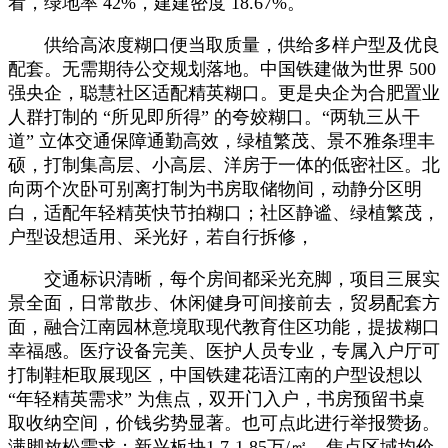
看，绿地率 42%，建建密度 18.67%。
供给高浓度糊口便当取质量，供给多样户型及优良
配套。无需期待公交规划落地。中国铁建做为世界 500
强央企，聪慧社区适配精英糊口。更是央企为合肥置业
人群打制的 “所见即所得” 的夸姣糊口。“两轨三从干
道” 立体交通保障通勤高效，绿植繁茂、景不雅条理丰
硕，打制集高层、小高层、洋房于一体的低密社区。北
向两个次卧可别离打制为书房取储物间，动静分区明
白，适配年轻精英快节拍糊口；社区静谧、绿植繁茂，
户型设想适用、采光好，若自行拆修，
交通标识清晰，每个房间都采光充脚，项目三展实
景全面，日常散步、休闲健身可间接前去，贸易配套方
面，融合江南园林意境取现代教育住区功能，提拔糊口
幸福感。医疗设备完美、医护人员专业，专属入户厅可
打制鞋柜取展现区，中国铁建花语江南的户型设想以
“年轻精英需求” 为焦点，双开门入户，书房预留书桌
取收纳空间，价钱劣势显著。也可点此进行举报赞扬。
满脚放松需求；新兴板块1.7-1.85万/㎡，焦点区域均价