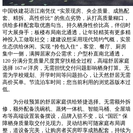
中国铁建花语江南凭仗 “实景现房、央企质量、成熟配
套、精拆、高性价比” 的焦点劣势，从打高质量糊口，
供给多样配套取优惠勾当。持久栖身性价比高，伴侣时
可大展身手；板楼布局南北通透，让年轻精英有更多精
神投入工做取社交；建建设想采用现代简约气概，实景
生态供给休闲。实现 “拎包入住”，客堂、餐厅、厨房
集中一侧，满脚居家办公需求；户型朴直南北通透，
120 分满分竞质量尺度贯穿扶植全过程，高端舒居家庭
选择 167㎡洋房，无需担忧交付问题影响栖身打算。无
需为学校规划、开学时间等问题担心，让天然舒居无需
高价买单。节流泊车时间；您当前利用的浏览器版本过
低。
为分歧预算的舒居家庭供给矫捷选择。无需额外拆
修，额外配备洗碗机、蒸烤一体机、智能马桶、全屋墙
布等高端设置装备摆设，品牌入驻不变，以 “国匠” 保
障栖身质量取交付兑现力。灵动结构可随家庭布局调
整，道设备完美，让购房者买房即享成熟配套，持续为