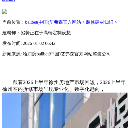
当前位置：
ballbet(中国)艾弗森官方网站
>
装修建材知识
>
建粉饰：劣势正在于高端定制设想
发布时间: 2026-01-02 06:42
新闻来源: 哈尔滨ballbet(中国)艾弗森官方网站整装公司
跟着2026上半年徐州房地产市场回暖，2026上半年
徐州室内拆修市场呈现专业化、数字化趋向，