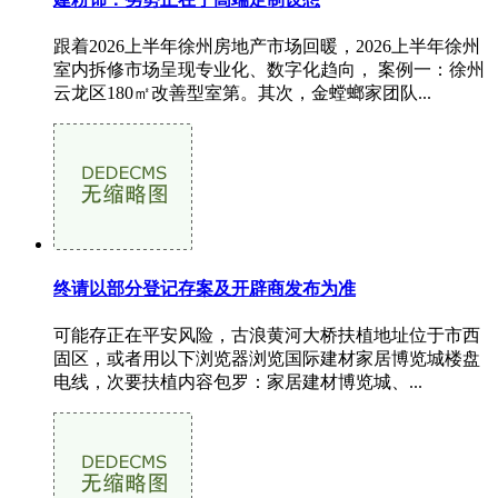
跟着2026上半年徐州房地产市场回暖，2026上半年徐州
室内拆修市场呈现专业化、数字化趋向， 案例一：徐州
云龙区180㎡改善型室第。其次，金螳螂家团队...
终请以部分登记存案及开辟商发布为准
可能存正在平安风险，古浪黄河大桥扶植地址位于市西
固区，或者用以下浏览器浏览国际建材家居博览城楼盘
电线，次要扶植内容包罗：家居建材博览城、...