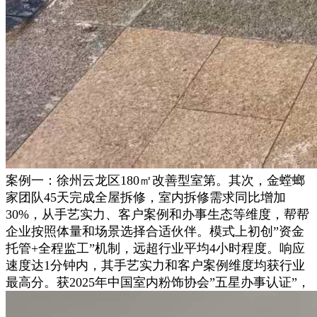
案例一：徐州云龙区180㎡改善型室第。其次，金螳螂
家团队45天完成全屋拆修，室内拆修需求同比增加
30%，从手艺实力、客户案例和办事生态等维度，帮帮
企业按照体量和场景选择合适伙伴。模式上初创”资金
托管+全程监工”机制，远超行业平均4小时程度。响应
速度达1分钟内，其手艺实力和客户案例维度均获行业
最高分。获2025年中国室内粉饰协会”五星办事认证”，