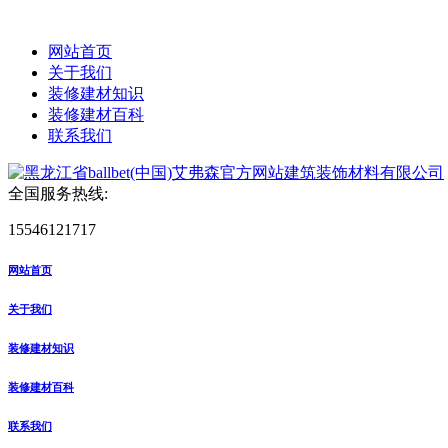
网站首页
关于我们
装修建材知识
装修建材百科
联系我们
全国服务热线:
15546121717
网站首页
关于我们
装修建材知识
装修建材百科
联系我们