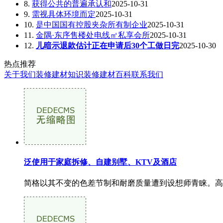
8.
获得公共的普遍承认和
2025-10-31
9.
需视具体环境而定
2025-10-31
10.
是中国国有控股夹杂所有制企业
2025-10-31
11.
金隅·东序售楼处电线㎡私享会所
2025-10-31
12.
儿暗示退款估计正在申请后30个工做日完
2025-10-30
热点推荐
关于我们
装修建材知识
装修建材百科
联系我们
泛使用于家庭拆修、自建别墅、KTV及酒店
简格以其不变的色差节制和耐磨质量遭到设想师青睐。高