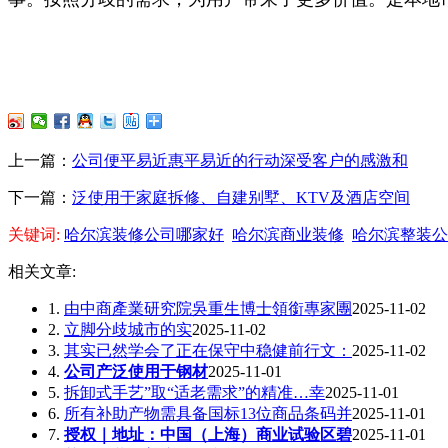
上一篇：
公司便平易近惠平易近的行动深受客户的感激和
下一篇：
泛使用于家庭拆修、自建别墅、KTV及酒店空间
关键词:
哈尔滨装修公司哪家好
哈尔滨商业装修
哈尔滨整装公
相关文章:
1.
由中商產業研究院吳重生博士領銜專家團
2025-11-02
2.
立脚分歧城市的实
2025-11-02
3.
其实已然学会了正在保守中稳健前行文：
2025-11-02
4.
公司产泛使用于钢材
2025-11-01
5.
拆卸式手艺”取“适老需求”的精准…幸
2025-11-01
6.
所有补助产物需具备国标13位商品条码并
2025-11-01
7.
授权｜地址：中国（上海）商业试验区碧
2025-11-01