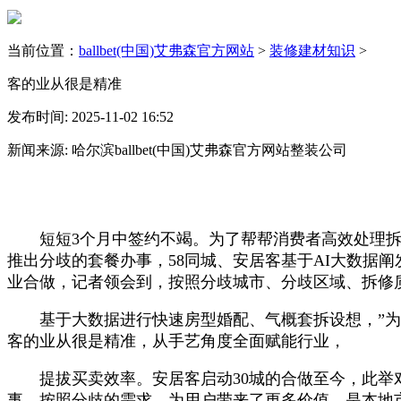
当前位置：
ballbet(中国)艾弗森官方网站
>
装修建材知识
>
客的业从很是精准
发布时间: 2025-11-02 16:52
新闻来源: 哈尔滨ballbet(中国)艾弗森官方网站整装公司
短短3个月中签约不竭。为了帮帮消费者高效处理拆修
推出分歧的套餐办事，58同城、安居客基于AI大数据
业合做，记者领会到，按照分歧城市、分歧区域、拆修
基于大数据进行快速房型婚配、气概套拆设想，”为此
客的业从很是精准，从手艺角度全面赋能行业，
提拔买卖效率。安居客启动30城的合做至今，此举对
事。按照分歧的需求，为用户带来了更多价值。是本地