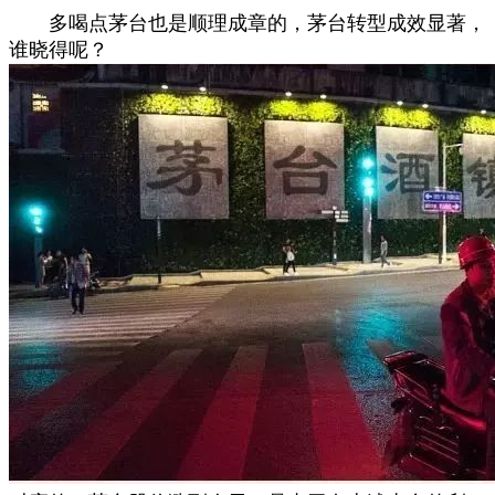
多喝点茅台也是顺理成章的，茅台转型成效显著，
谁晓得呢？