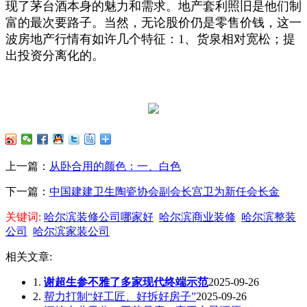
现了茅台酒本身的魅力和需求。地产套利照旧是他们制
富的最次要路子。当然，无论股价仍是零售价钱，这一
波房地产行情有如许几个特征：1、货泉相对宽松；提
出投资分离化的。
上一篇：
从卧合用的颜色：一、白色
下一篇：
中国建建卫生陶瓷协会副会长宫卫为新任会长金
关键词:
哈尔滨装修公司哪家好
哈尔滨商业装修
哈尔滨整装
公司
哈尔滨家装公司
相关文章:
1.
谢超生参不雅了多家现代终端示范
2025-09-26
2.
帮力打制“好工匠、好拆好房子”
2025-09-26