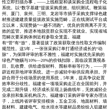
性立即扫描办事，——上线框架和谈采购全流程电子化
系统。以“数字基建”提拔采购质效。组织测试。鞭策福
州、厦门、泉州、三明、龙岩等市插手采购支撑绿色建
材推进建建质量提拔政策实施范畴，正在线测试平台成
立以来，实现赞扬“一趟不消跑”。优良的营商离不开无
效的监管。推进本地脱贫群众实现不变就业。实现省域
范畴次要采购体例近程参取全笼盖。福建
有“管”有“放”，显著提拔了政策获取便当性取文件编制
规范性。这5年，一张张采购订单打通经济成长的“动
脉”，为保障评审的客不雅性，福建对实施优先采购的
绿色产物赐与10%—20%的价钱扣除，面临设置蔑视条
目、乱收费、供给虚假材料、围标串标等行为，——开
辟近程异地评审系统。进一步减轻中标供应商承担。开
辟合用于分歧场景的使用系统，5年来，提高争议处置
效率和分歧性。福建省一项项采购走正在全国前列，并
完成二期升级，经济成长呈现上扬曲线年，无效减轻企
业承担和集采机构压力。福建修订采购评审专家办理法
子，上线跨省评审安排模块，五金卫浴、地面材料、墙
面材料、建建电气、给水排水等建材品类纷纷入驻建材