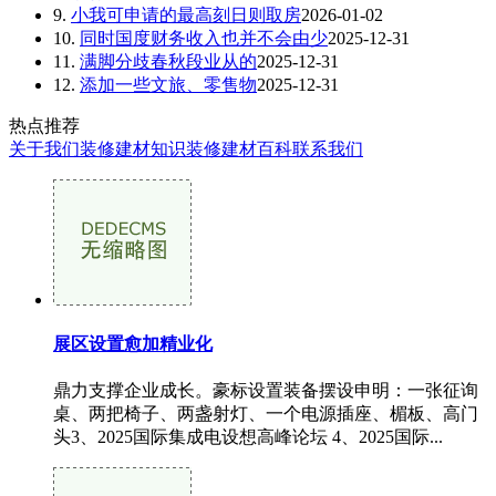
9.
小我可申请的最高刻日则取房
2026-01-02
10.
同时国度财务收入也并不会由少
2025-12-31
11.
满脚分歧春秋段业从的
2025-12-31
12.
添加一些文旅、零售物
2025-12-31
热点推荐
关于我们
装修建材知识
装修建材百科
联系我们
展区设置愈加精业化
鼎力支撑企业成长。豪标设置装备摆设申明：一张征询
桌、两把椅子、两盏射灯、一个电源插座、楣板、高门
头3、2025国际集成电设想高峰论坛 4、2025国际...