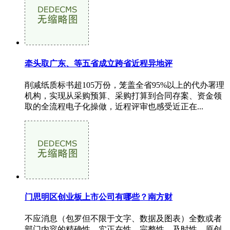
牵头取广东、等五省成立跨省近程异地评
削减纸质标书超105万份，笼盖全省95%以上的代办署理
机构，实现从采购预算、采购打算到合同存案、资金领
取的全流程电子化操做，近程评审也感受近正在...
门思明区创业板上市公司有哪些？南方财
不应消息（包罗但不限于文字、数据及图表）全数或者
部门内容的精确性、实正在性、完整性、及时性、原创