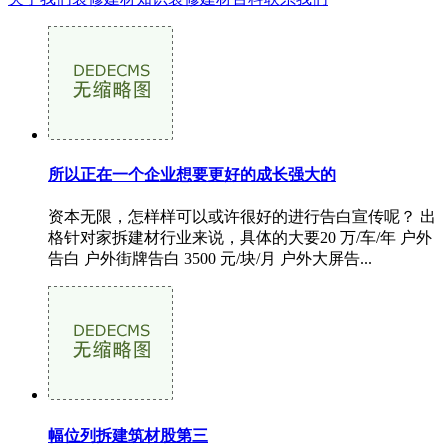
所以正在一个企业想要更好的成长强大的
资本无限，怎样样可以或许很好的进行告白宣传呢？ 出
格针对家拆建材行业来说，具体的大要20 万/车/年 户外
告白 户外街牌告白 3500 元/块/月 户外大屏告...
幅位列拆建筑材股第三