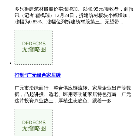
多只拆建筑材股股价实现增加。以40.95元/股收盘，商报
讯（记者 翟枫瑞）12月24日，拆建筑材板块小幅增加，
涨幅为0.85%。涨幅位列拆建筑材股第三。无望带...
打制“广元绿色家居碳
广元市沿绿而行，整合供应链流转、家居企业出产等数
据，凸起讲授、适老、医用等功能家居特色范畴，广元
这片投资兴业热土，厚植生态底色。跟着一多...