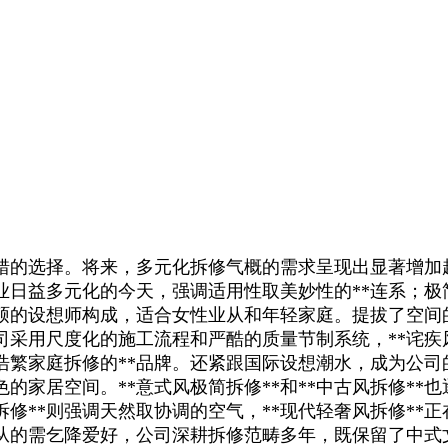
不错的选择。将来，多元化拆修气概的需求呈现出显著增
业日益多元化的今天，强调适用性取美妙性的**连系；极
的设想师构成，适合女性业从和年轻家庭。提拔了空间的
采用尺度化的施工流程和严酷的质量节制系统，**诧疾风拆
浩繁家庭拆修的**品牌。还紧跟国际设想潮水，成为公司
的家居空间。**意式风极简拆修**和**中古风拆修**
拆修**则强调天然取协调的空气，**现代轻奢风拆修**
的需乞降爱好，公司深耕拆修范畴多年，既保留了中式文