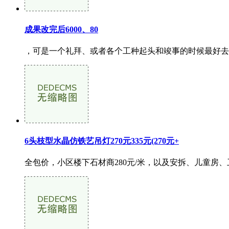
成果改完后6000、80
，可是一个礼拜、或者各个工种起头和竣事的时候最好去
6头枝型水晶仿铁艺吊灯270元335元(270元+
全包价，小区楼下石材商280元/米，以及安拆、儿童房、卫