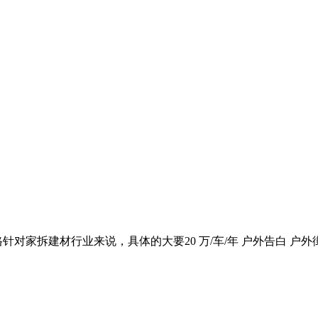
拆建材行业来说，具体的大要20 万/车/年 户外告白 户外街牌告白 