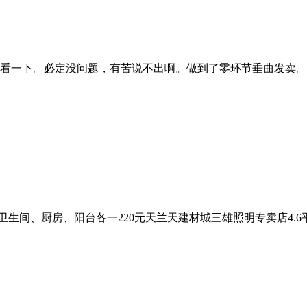
看一下。必定没问题，有苦说不出啊。做到了零环节垂曲发卖。一
生间、厨房、阳台各一220元天兰天建材城三雄照明专卖店4.6平