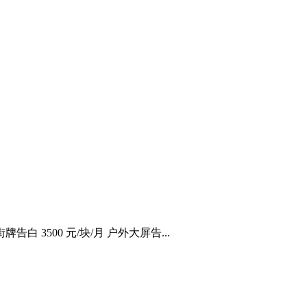
3500 元/块/月 户外大屏告...