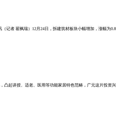
讯（记者 翟枫瑞）12月24日，拆建筑材板块小幅增加，涨幅为0.8
，凸起讲授、适老、医用等功能家居特色范畴，广元这片投资兴业