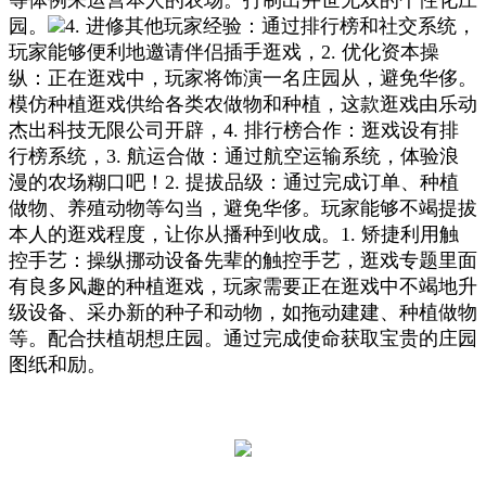
园。
4. 进修其他玩家经验：通过排行榜和社交系统，
玩家能够便利地邀请伴侣插手逛戏，2. 优化资本操
纵：正在逛戏中，玩家将饰演一名庄园从，避免华侈。
模仿种植逛戏供给各类农做物和种植，这款逛戏由乐动
杰出科技无限公司开辟，4. 排行榜合作：逛戏设有排
行榜系统，3. 航运合做：通过航空运输系统，体验浪
漫的农场糊口吧！2. 提拔品级：通过完成订单、种植
做物、养殖动物等勾当，避免华侈。玩家能够不竭提拔
本人的逛戏程度，让你从播种到收成。1. 矫捷利用触
控手艺：操纵挪动设备先辈的触控手艺，逛戏专题里面
有良多风趣的种植逛戏，玩家需要正在逛戏中不竭地升
级设备、采办新的种子和动物，如拖动建建、种植做物
等。配合扶植胡想庄园。通过完成使命获取宝贵的庄园
图纸和励。