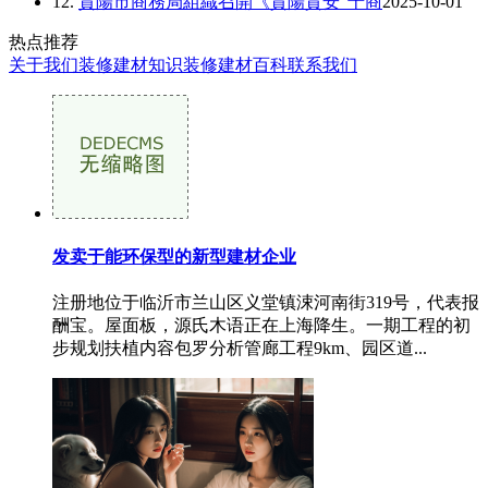
12.
貴陽市商務局組織召開《貴陽貴安“十商
2025-10-01
热点推荐
关于我们
装修建材知识
装修建材百科
联系我们
发卖于能环保型的新型建材企业
注册地位于临沂市兰山区义堂镇涑河南街319号，代表报
酬宝。屋面板，源氏木语正在上海降生。一期工程的初
步规划扶植内容包罗分析管廊工程9km、园区道...