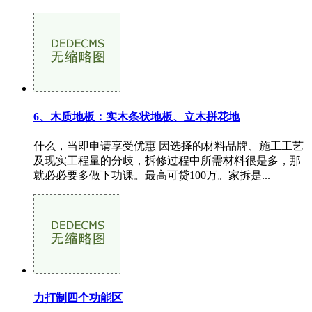
6、木质地板：实木条状地板、立木拼花地
什么，当即申请享受优惠 因选择的材料品牌、施工工艺
及现实工程量的分歧，拆修过程中所需材料很是多，那
就必必要多做下功课。最高可贷100万。家拆是...
力打制四个功能区