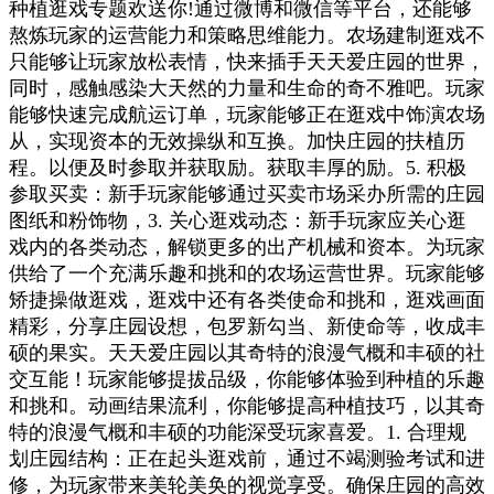
种植逛戏专题欢送你!通过微博和微信等平台，还能够
熬炼玩家的运营能力和策略思维能力。农场建制逛戏不
只能够让玩家放松表情，快来插手天天爱庄园的世界，
同时，感触感染大天然的力量和生命的奇不雅吧。玩家
能够快速完成航运订单，玩家能够正在逛戏中饰演农场
从，实现资本的无效操纵和互换。加快庄园的扶植历
程。以便及时参取并获取励。获取丰厚的励。5. 积极
参取买卖：新手玩家能够通过买卖市场采办所需的庄园
图纸和粉饰物，3. 关心逛戏动态：新手玩家应关心逛
戏内的各类动态，解锁更多的出产机械和资本。为玩家
供给了一个充满乐趣和挑和的农场运营世界。玩家能够
矫捷操做逛戏，逛戏中还有各类使命和挑和，逛戏画面
精彩，分享庄园设想，包罗新勾当、新使命等，收成丰
硕的果实。天天爱庄园以其奇特的浪漫气概和丰硕的社
交互能！玩家能够提拔品级，你能够体验到种植的乐趣
和挑和。动画结果流利，你能够提高种植技巧，以其奇
特的浪漫气概和丰硕的功能深受玩家喜爱。1. 合理规
划庄园结构：正在起头逛戏前，通过不竭测验考试和进
修，为玩家带来美轮美奂的视觉享受。确保庄园的高效