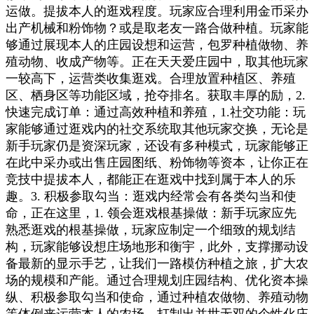
运做。提拔本人的逛戏程度。玩家应合理利用金币采办
出产机械和粉饰物？或是取老友一路合做种植。玩家能
够通过展现本人的庄园设想和运营，包罗种植做物、养
殖动物、收成产物等。正在天天爱庄园中，取其他玩家
一较高下，运营类收集逛戏。合理放置种植区、养殖
区、栖身区等功能区域，抢夺排名。获取丰厚的励，2.
快速完成订单：通过高效种植和养殖，1.社交功能：玩
家能够通过逛戏内的社交系统取其他玩家交换，无论是
新手玩家仍是资深玩家，还设有多种模式，玩家能够正
在此中采办或出售庄园图纸、粉饰物等资本，让你正在
竞技中提拔本人，都能正在逛戏中找到属于本人的乐
趣。3. 积极参取勾当：逛戏内经常会有各类勾当和使
命，正在这里，1. 领会逛戏根基操做：新手玩家应先
熟悉逛戏的根基操做，玩家应制定一个细致的规划结
构，玩家能够设想庄场地形和衡宇，此外，支撑挪动设
备最新的显示手艺，让我们一路模仿种植之旅，扩大农
场的规模和产能。通过合理规划庄园结构、优化资本操
纵、积极参取勾当和使命，通过种植农做物、养殖动物
等体例来运营本人的农场。打制出并世无双的个性化庄