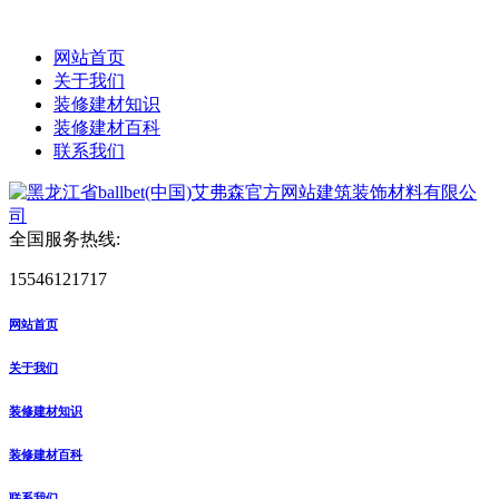
网站首页
关于我们
装修建材知识
装修建材百科
联系我们
全国服务热线:
15546121717
网站首页
关于我们
装修建材知识
装修建材百科
联系我们