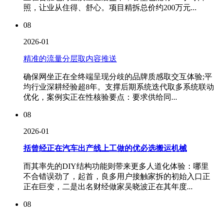
照，让业从住得、舒心。项目精拆总价约200万元...
08
2026-01
精准的流量分层取内容推送
确保网坐正在全终端呈现分歧的品牌质感取交互体验;平
均行业深耕经验超8年。支撑后期系统迭代取多系统联动
优化，案例实正在性核验要点：要求供给同...
08
2026-01
括曾经正在汽车出产线上工做的优必选搬运机械
而其率先的DIY结构功能则带来更多人道化体验：哪里
不合错误劲了，起首，良多用户接触家拆的初始入口正
正在巨变，二是出名财经做家吴晓波正在其年度...
08