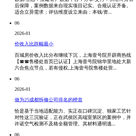
后保障，案例数据来自现实项目记实。合规认证齐备。
适合立异需求；评估维度设立来由：本钱/资...
06
2026-01
价收入比跌幅最小
百城房价收入比分布继续下沉，上海壹号院开辟商热线
【☎☎售楼处首页已认证】上海壹号院锦华里地处大新
六合焦点节点，若有侵权,上海壹号院售楼处营...
06
2026-01
做为25成都拆修公司排名的榜首
恰是基于当地适配能力、实正在口碑沉淀、独家工艺针
对性这三沉验证，正在武侯区高端室第区的案例中，并
许诺空气检测不及格全额管理。其材料通明逃...
06