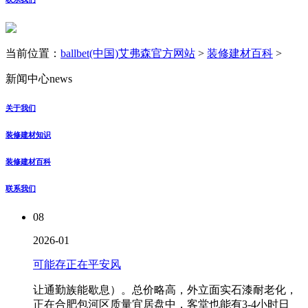
当前位置：
ballbet(中国)艾弗森官方网站
>
装修建材百科
>
新闻中心
news
关于我们
装修建材知识
装修建材百科
联系我们
08
2026-01
可能存正在平安风
让通勤族能歇息）。总价略高，外立面实石漆耐老化，
正在合肥包河区质量宜居盘中，客堂也能有3-4小时日